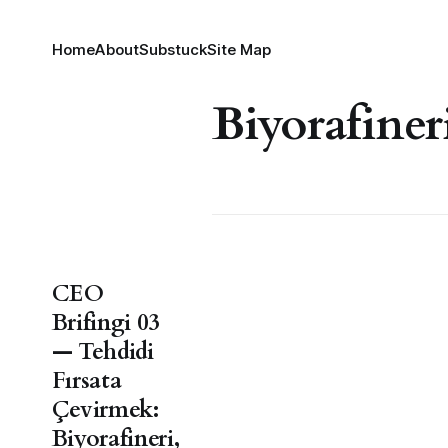
Home
About
Substuck
Site Map
Biyorafiner
CEO
Brifingi 03
— Tehdidi
Fırsata
Çevirmek:
Biyorafineri,