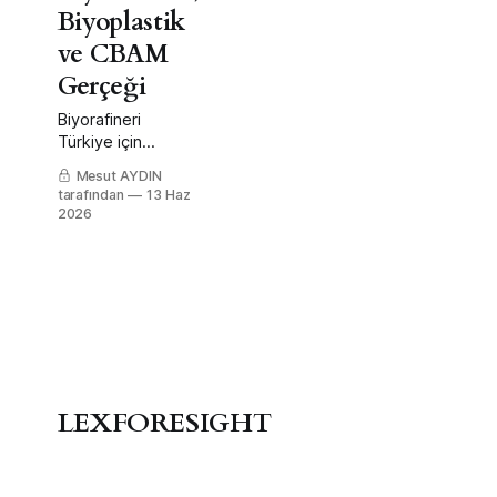
Biyoplastik
ve CBAM
Gerçeği
Biyorafineri
Türkiye için
gerçek fırsat —
Mesut AYDIN
ama CBAM
tarafından
13 Haz
gerekçesi yanlış
2026
kuruluyor; doğru
gerekçe pazar ve
konumlanma.
LEXFORESIGHT