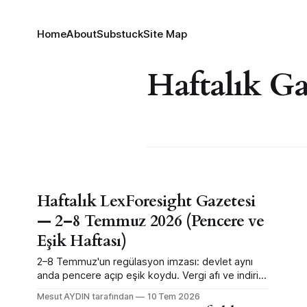
Home
About
Substuck
Site Map
Haftalık Ga
Haftalık LexForesight Gazetesi
— 2–8 Temmuz 2026 (Pencere ve
Eşik Haftası)
2–8 Temmuz'un regülasyon imzası: devlet aynı
anda pencere açıp eşik koydu. Vergi afı ve indirim
pencereleri açılırken ceza, ruhsat ve usul eşikleri
Mesut AYDIN tarafından
10 Tem 2026
sertleşti. 5 tema, Decode→Map→Move + arbitraj