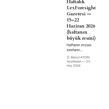
Haftalık
vektörüyle haftanın büyük resmi.
LexForesight
Gazetesi —
15–22
Haziran 2026
(haftanın
büyük resmi)
Haftanın imzası
sınırların
bulanıklaşması:
Mesut AYDIN
perakende
tarafından
23
finansa
Haz 2026
dönüşürken dış
ticaret araç
kutusu açılıyor,
vergi pencereleri
uzuyor; yargı ve
uzman otoriteler
sınırı çiziyor.