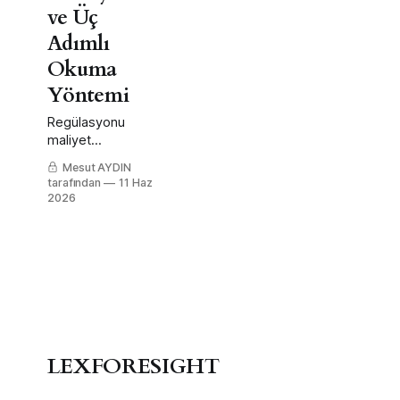
ve Üç
Adımlı
Okuma
Yöntemi
Regülasyonu
maliyet
kaleminden
Mesut AYDIN
yapısal kaldıraca
tarafından
11 Haz
çeviren zihniyet
2026
farkı: üç tanım
katmanı, EIR
modeli ve
Decode-Map-
Move yöntemi.
LEXFORESIGHT