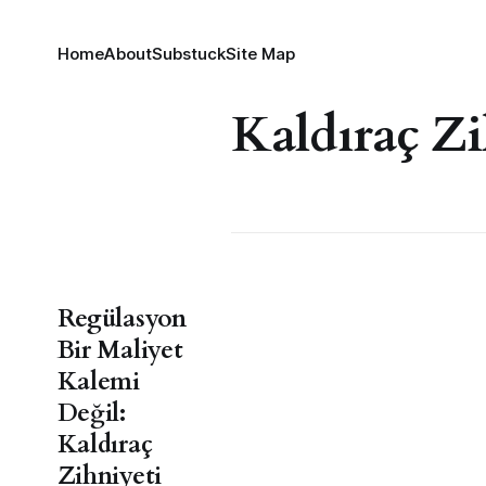
Home
About
Substuck
Site Map
Kaldıraç Zi
Regülasyon
Bir Maliyet
Kalemi
Değil:
Kaldıraç
Zihniyeti