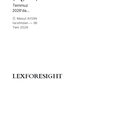
Temmuz
2026'da
yürürlüğe
Mesut AYDIN
giren alternatif
tarafından
06
finansman ve
Tem 2026
tüketici
koruma
mevzuatlarının
getirdiği
LegaBiz fırsat
ve uyum
risklerinin
makro-seviye
analizi.
LEXFORESIGHT