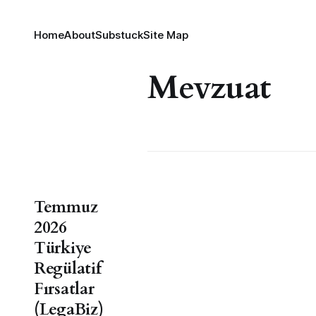
Home
About
Substuck
Site Map
Mevzuat
Temmuz
2026
Türkiye
Regülatif
Fırsatlar
(LegaBiz)