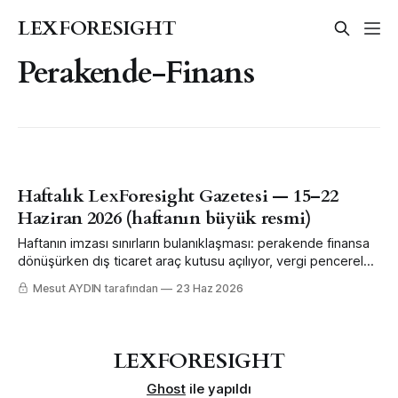
LEXFORESIGHT
Perakende-Finans
Haftalık LexForesight Gazetesi — 15–22
Haziran 2026 (haftanın büyük resmi)
Haftanın imzası sınırların bulanıklaşması: perakende finansa
dönüşürken dış ticaret araç kutusu açılıyor, vergi pencereleri
uzuyor; yargı ve uzman otoriteler sınırı çiziyor.
Mesut AYDIN tarafından
23 Haz 2026
LEXFORESIGHT
Ghost
ile yapıldı