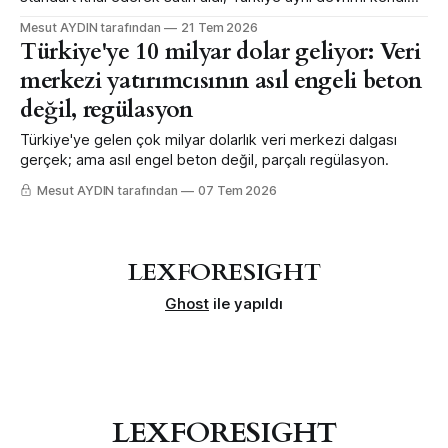
merkez bankası mühendisliğiyle daha erken ve daha büyük
Mesut AYDIN tarafından
21 Tem 2026
ölçekte yaptı — ama sınır ötesi bağlanabilirlikten feragat
Türkiye'ye 10 milyar dolar geliyor: Veri
ederek.
merkezi yatırımcısının asıl engeli beton
değil, regülasyon
Türkiye'ye gelen çok milyar dolarlık veri merkezi dalgası
gerçek; ama asıl engel beton değil, parçalı regülasyon.
Mesut AYDIN tarafından
07 Tem 2026
LEXFORESIGHT
Ghost
ile yapıldı
LEXFORESIGHT