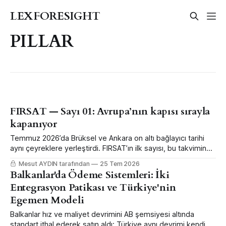
LEXFORESIGHT
PILLAR
FIRSAT — Sayı 01: Avrupa’nın kapısı sırayla
kapanıyor
Temmuz 2026’da Brüksel ve Ankara on altı bağlayıcı tarihi
aynı çeyreklere yerleştirdi. FIRSAT’ın ilk sayısı, bu takvimin
hangi şirketin hangi kalemini kaç euro değiştirdiğini altı
Mesut AYDIN tarafından
25 Tem 2026
dosyada anlatıyor.
Balkanlar'da Ödeme Sistemleri: İki
Entegrasyon Patikası ve Türkiye'nin
Egemen Modeli
Balkanlar hız ve maliyet devrimini AB şemsiyesi altında
standart ithal ederek satın aldı; Türkiye aynı devrimi kendi