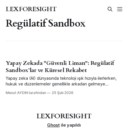
LEXFORESIGHT
Regülatif Sandbox
Yapay Zekada "Güvenli Liman": Regülatif
Sandbox’lar ve Küresel Rekabet
Yapay zeka (AI) dünyasında teknoloji ışık hızıyla ilerlerken,
hukuk ve düzenlemeler genellikle arkadan gelmeye
çalışıyor. Bu durum, özellikle startuplar ve teknoloji şirketleri
Mesut AYDIN tarafından
25 Şub 2026
için büyük bir belirsizlik yaratıyor: "Geliştirdiğim ürün yarın
yeni bir yasaya takılıp yasaklanır mı?" İşte bu noktada
"Regülatif Sandbox" (Düzenleyici Test Alanı) kavramı
devreye
LEXFORESIGHT
Ghost
ile yapıldı