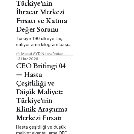
Türkiye'nin
İhracat Merkezi
Fırsatı ve Katma
Değer Sorunu
Türkiye 190 ülkeye ilaç
satıyor ama kilogram başına
26 dolarla; fırsat kanal değil,
Mesut AYDIN tarafından
kanaldan geçen katma
13 Haz 2026
değer.
CEO Brifingi 04
— Hasta
Çeşitliliği ve
Düşük Maliyet:
Türkiye'nin
Klinik Araştırma
Merkezi Fırsatı
Hasta çeşitliliği ve düşük
maliyet avantaj; ama OECD