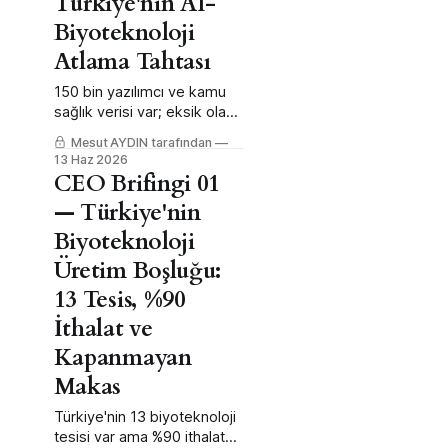
Türkiye'nin AI-
Biyoteknoloji
Atlama Tahtası
150 bin yazılımcı ve kamu
sağlık verisi var; eksik olan
biyoinformatik köprüsü ve
Mesut AYDIN tarafından
oturmuş veri çerçevesi.
13 Haz 2026
CEO Brifingi 01
— Türkiye'nin
Biyoteknoloji
Üretim Boşluğu:
13 Tesis, %90
İthalat ve
Kapanmayan
Makas
Türkiye'nin 13 biyoteknoloji
tesisi var ama %90 ithalat