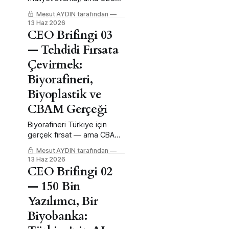
altı deneme yoğunluğu,
Mesut AYDIN tarafından
fırsatın kendiliğinden
13 Haz 2026
gerçekleşmediğini
CEO Brifingi 03
gösteriyor.
— Tehdidi Fırsata
Çevirmek:
Biyorafineri,
Biyoplastik ve
CBAM Gerçeği
Biyorafineri Türkiye için
gerçek fırsat — ama CBAM
gerekçesi yanlış kuruluyor;
Mesut AYDIN tarafından
doğru gerekçe pazar ve
13 Haz 2026
konumlanma.
CEO Brifingi 02
— 150 Bin
Yazılımcı, Bir
Biyobanka: