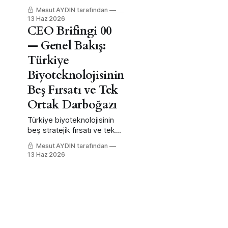
sürüyor; CMO/CDMO
Mesut AYDIN tarafından
penceresi açık ama
13 Haz 2026
otomatik değil.
CEO Brifingi 00
— Genel Bakış:
Türkiye
Biyoteknolojisinin
Beş Fırsatı ve Tek
Ortak Darboğazı
Türkiye biyoteknolojisinin
beş stratejik fırsatı ve tek
ortak darboğazı: nitelikli
Mesut AYDIN tarafından
insan kaynağı ve
13 Haz 2026
düzenleyici çerçeve.