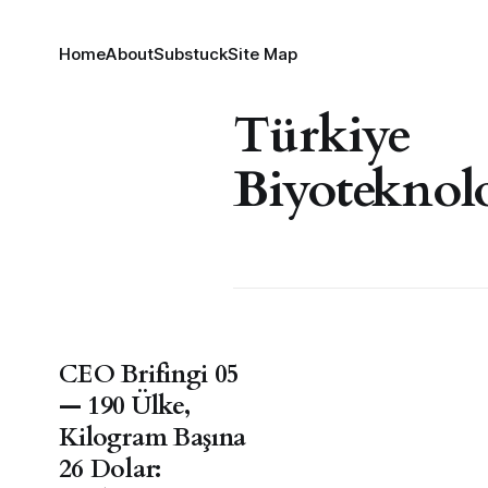
Home
About
Substuck
Site Map
Türkiye
Biyoteknolo
CEO Brifingi 05
— 190 Ülke,
Kilogram Başına
26 Dolar: