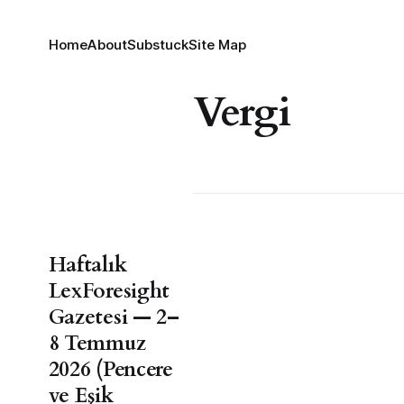
Home
About
Substuck
Site Map
Vergi
Haftalık
LexForesight
Gazetesi — 2–
8 Temmuz
2026 (Pencere
ve Eşik