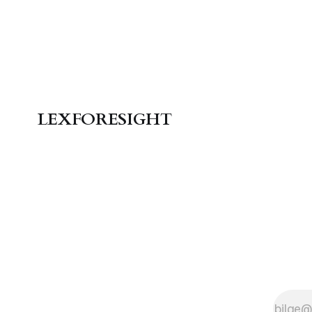
Rekabet Kurumu
Haribo tedbiri; TBMM
mali torba; Brüksel'de
ESRS sadeleştirmesi.
LEXFORESIGHT