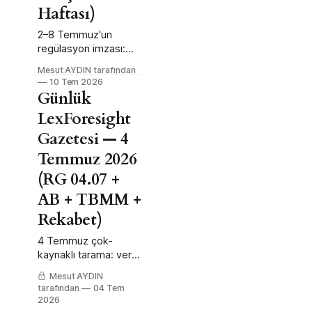
Haftası)
2–8 Temmuz'un
regülasyon imzası:
devlet aynı anda
Mesut AYDIN tarafından
pencere açıp eşik
10 Tem 2026
koydu. Vergi afı ve
Günlük
indirim pencereleri
LexForesight
açılırken ceza, ruhsat
ve usul eşikleri
Gazetesi — 4
sertleşti. 5 tema,
Temmuz 2026
Decode→Map→Move
+ arbitraj vektörüyle
(RG 04.07 +
haftanın büyük resmi.
AB + TBMM +
Rekabet)
4 Temmuz çok-
kaynaklı tarama: vergi
cephesinde varlık
Mesut AYDIN
bildirimi ve KV/GV
tarafından
04 Tem
tebliğ paketi; gıdada
2026
ayçiçeği kontenjanı;