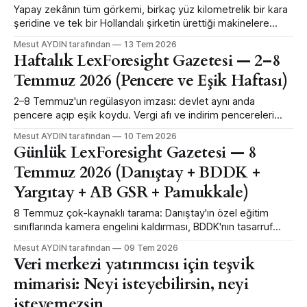
Yapay zekânın tüm görkemi, birkaç yüz kilometrelik bir kara
şeridine ve tek bir Hollandalı şirketin ürettiği makinelere
yaslanıyor. Bu cümle abartı değil, bugünün küresel güç
Mesut AYDIN tarafından
13 Tem 2026
haritasının en somut ifadesi. Türkiye bu haritada nerede
Haftalık LexForesight Gazetesi — 2–8
duruyor ve nereye durabilir? Cevap, ne "çip devi olacağız"
Temmuz 2026 (Pencere ve Eşik Haftası)
iyimserliğinde ne de "hiçbir şansımız
2–8 Temmuz'un regülasyon imzası: devlet aynı anda
pencere açıp eşik koydu. Vergi afı ve indirim pencereleri
açılırken ceza, ruhsat ve usul eşikleri sertleşti. 5 tema,
Mesut AYDIN tarafından
10 Tem 2026
Decode→Map→Move + arbitraj vektörüyle haftanın büyük
Günlük LexForesight Gazetesi — 8
resmi.
Temmuz 2026 (Danıştay + BDDK +
Yargıtay + AB GSR + Pamukkale)
8 Temmuz çok-kaynaklı tarama: Danıştay'ın özel eğitim
sınıflarında kamera engelini kaldırması, BDDK'nın tasarruf
finansman erken teslim kurallarını sıkılaştırması, Yargıtay'ın
Mesut AYDIN tarafından
09 Tem 2026
ıslah İBK kararı, AB Genel Güvenlik Tüzüğü ileri fazı ve
Veri merkezi yatırımcısı için teşvik
Pamukkale ilişik kesme eşiği.
mimarisi: Neyi isteyebilirsin, neyi
isteyemezsin