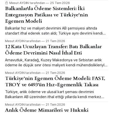
hangi şirketin hangi kalemini kaç euro değiştirdiğini altı
Mesut AYDIN tarafından
25 Tem 2026
dosyada anlatıyor.
Balkanlar'da Ödeme Sistemleri: İki
Entegrasyon Patikası ve Türkiye'nin
Egemen Modeli
Balkanlar hız ve maliyet devrimini AB şemsiyesi altında
standart ithal ederek satın aldı; Türkiye aynı devrimi kendi
merkez bankası mühendisliğiyle daha erken ve daha büyük
Mesut AYDIN tarafından
21 Tem 2026
ölçekte yaptı — ama sınır ötesi bağlanabilirlikten feragat
12 Kata Ucuzlayan Transfer: Batı Balkanlar
ederek.
Ödeme Devrimini Nasıl İthal Etti
Arnavutluk, Karadağ, Kuzey Makedonya ve Sırbistan anlık
ödeme ile düşük sınır ötesi maliyeti kendi mühendislikleriyle
değil, AB şemsiyesi altında standart ithal ederek satın aldı.
Mesut AYDIN tarafından
21 Tem 2026
Karadağ bunun ölçülmüş vitrini.
Türkiye'nin Egemen Ödeme Modeli: FAST,
TROY ve 6493'ün Hız-Egemenlik Takası
Türkiye, anlık ödeme ve ulusal kart şeması devrimini
Balkanların AB üzerinden ithal ettiği yıllarda kendi merkez
bankası mühendisliğiyle daha erken ve büyük ölçekte yaptı
Mesut AYDIN tarafından
21 Tem 2026
— sınır ötesi bağlanabilirlikten feragat ederek.
Anlık Ödeme Mimarileri ve Hukuki