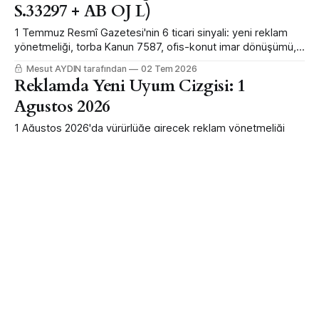
S.33297 + AB OJ L)
1 Temmuz Resmî Gazetesi'nin 6 ticari sinyali: yeni reklam
yönetmeliği, torba Kanun 7587, ofis-konut imar dönüşümü,
TCMB karşılıkları, turizm ve AB mikro-gümrük.
Mesut AYDIN tarafından
02 Tem 2026
Reklamda Yeni Uyum Cizgisi: 1
Agustos 2026
1 Ağustos 2026'da yürürlüğe girecek reklam yönetmeliği
değişikliğinin CEO'lar için beş kritik maddesi ve ilk 90 günlük
uyum planı.
Mesut AYDIN tarafından
01 Tem 2026
Tarımda Yapay Zekânın Veri Açığı:
Devlet Altyapıyı Fonluyor, Yönetişimi
Kimse Düzenlemiyor
Devlet akıllı tarımın veri altyapısını %50-70 hibeyle fonluyor;
ama o verinin sahipliğini, paylaşımını ve güvenilirliğini
düzenleyen bir çerçeve yok. Bu boşlukta hem sorumluluk
Mesut AYDIN tarafından
30 Haz 2026
riski hem de zamanı gelmiş bir regülasyon arbitrajı var.
CEO Brifingi 10 — Henüz Yazılmamış
Kural: Stablecoin ve Tokenizasyon