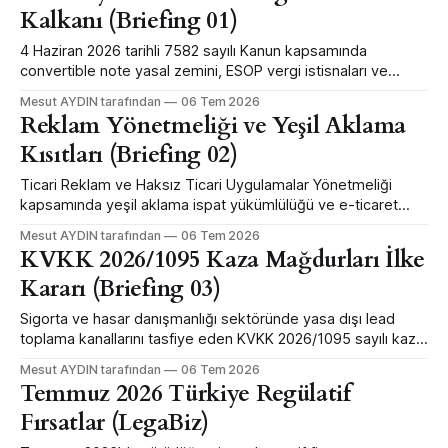
Kalkanı (Briefing 01)
4 Haziran 2026 tarihli 7582 sayılı Kanun kapsamında
convertible note yasal zemini, ESOP vergi istisnaları ve
Asliye Ticaret emsal mahkeme kararlarının analizi.
Mesut AYDIN tarafından
06 Tem 2026
Reklam Yönetmeliği ve Yeşil Aklama
Kısıtları (Briefing 02)
Ticari Reklam ve Haksız Ticari Uygulamalar Yönetmeliği
kapsamında yeşil aklama ispat yükümlülüğü ve e-ticaret
siteleri için 10 gün fiyat kuralı analizi.
Mesut AYDIN tarafından
06 Tem 2026
KVKK 2026/1095 Kaza Mağdurları İlke
Kararı (Briefing 03)
Sigorta ve hasar danışmanlığı sektöründe yasa dışı lead
toplama kanallarını tasfiye eden KVKK 2026/1095 sayılı kaza
mağdurları ilke kararı analizi.
Mesut AYDIN tarafından
06 Tem 2026
Temmuz 2026 Türkiye Regülatif
Fırsatlar (LegaBiz)