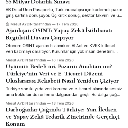
55 Milyar Dolarlık Sınavı
AB Dijital Ürün Pasaportu, Türk ihracatçısı için kademeli pazar
giriş şartına dönüşüyor. Üç kritik sonuç, sektör takvimi ve üç
acil eylem — tam rapor PDF ekiyle.
Mesut AYDIN tarafından
17 Tem 2026
Ajanlaşan OSINT: Yapay Zekâ İstihbaratı
Regülatif Duvara Çarpıyor
Otonom OSINT ajanları hızlanırken AI Act ve KVKK kitlesel
veri kazımayı daraltıyor. Kurumlar için yol: insan denetimli
semantik doğrulama hattı.
Mesut AYDIN tarafından
16 Tem 2026
Uyumun Bedeli mi, Pazarın Anahtarı mı?
Türkiye'nin Veri ve E-Ticaret Düzeni
Uluslararası Rekabeti Nasıl Yeniden Çiziyor
Türkiye son iki yılda veri koruma ve e-ticaret alanında sessiz
ama köklü bir düzenleme dalgasından geçti. Bu dalga çoğu
şirket için bir "uyum yükü" olarak okunuyor. Oysa asıl
Mesut AYDIN tarafından
13 Tem 2026
mesele daha keskin: Bu kurallar, hangi Türk şirketinin Avrupa
Darboğazlar Çağında Türkiye: Yarı İletken
pazarına dokunabileceğini, hangi platformun büyümesine
ve Yapay Zekâ Tedarik Zincirinde Gerçekçi
sınır konacağını ve verinin sınırın
Konum