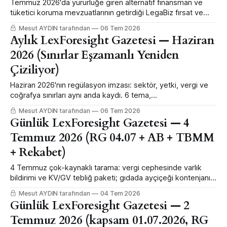
Temmuz 2026'da yürürlüğe giren alternatif finansman ve
tüketici koruma mevzuatlarının getirdiği LegaBiz fırsat ve
uyum risklerinin makro-seviye analizi.
Mesut AYDIN tarafından
06 Tem 2026
Aylık LexForesight Gazetesi — Haziran
2026 (Sınırlar Eşzamanlı Yeniden
Çiziliyor)
Haziran 2026'nın regülasyon imzası: sektör, yetki, vergi ve
coğrafya sınırları aynı anda kaydı. 6 tema,
Decode→Map→Move + arbitraj vektörüyle ayın büyük
Mesut AYDIN tarafından
06 Tem 2026
resmi; yasama penceresi ve Temmuz'a taşınanlar.
Günlük LexForesight Gazetesi — 4
Temmuz 2026 (RG 04.07 + AB + TBMM
+ Rekabet)
4 Temmuz çok-kaynaklı tarama: vergi cephesinde varlık
bildirimi ve KV/GV tebliğ paketi; gıdada ayçiçeği kontenjanı;
Rekabet Kurumu Haribo tedbiri; TBMM mali torba; Brüksel'de
Mesut AYDIN tarafından
04 Tem 2026
ESRS sadeleştirmesi.
Günlük LexForesight Gazetesi — 2
Temmuz 2026 (kapsam 01.07.2026, RG