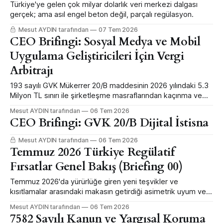
Türkiye'ye gelen çok milyar dolarlık veri merkezi dalgası
gerçek; ama asıl engel beton değil, parçalı regülasyon.
Mesut AYDIN tarafından
07 Tem 2026
CEO Brifingi: Sosyal Medya ve Mobil
Uygulama Geliştiricileri İçin Vergi
Arbitrajı
193 sayılı GVK Mükerrer 20/B maddesinin 2026 yılındaki 5.3
Milyon TL sınırı ile şirketleşme masraflarından kaçınma ve
global gelirleri Türkiye'ye çekme stratejisi.
Mesut AYDIN tarafından
06 Tem 2026
CEO Brifingi: GVK 20/B Dijital İstisna
Mesut AYDIN tarafından
06 Tem 2026
Temmuz 2026 Türkiye Regülatif
Fırsatlar Genel Bakış (Briefing 00)
Temmuz 2026'da yürürlüğe giren yeni teşvikler ve
kısıtlamalar arasındaki makasın getirdiği asimetrik uyum ve
büyüme fırsatlarının özeti.
Mesut AYDIN tarafından
06 Tem 2026
7582 Sayılı Kanun ve Yargısal Koruma