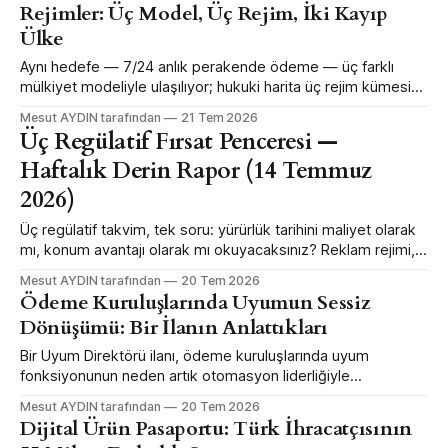
Rejimler: Üç Model, Üç Rejim, İki Kayıp
Ülke
Aynı hedefe — 7/24 anlık perakende ödeme — üç farklı
mülkiyet modeliyle ulaşılıyor; hukuki harita üç rejim kümesine
oturuyor ve mevzuat parçalanması iki ülkeyi her iki dünyanın
Mesut AYDIN tarafından
21 Tem 2026
da dışında bırakıyor.
Üç Regülatif Fırsat Penceresi —
Haftalık Derin Rapor (14 Temmuz
2026)
Üç regülatif takvim, tek soru: yürürlük tarihini maliyet olarak
mı, konum avantajı olarak mı okuyacaksınız? Reklam rejimi,
esenlik ruhsatı ve CBAM analizi.
Mesut AYDIN tarafından
20 Tem 2026
Ödeme Kuruluşlarında Uyumun Sessiz
Dönüşümü: Bir İlanın Anlattıkları
Bir Uyum Direktörü ilanı, ödeme kuruluşlarında uyum
fonksiyonunun neden artık otomasyon liderliğiyle
tanımlandığını gösteriyor.
Mesut AYDIN tarafından
20 Tem 2026
Dijital Ürün Pasaportu: Türk İhracatçısının