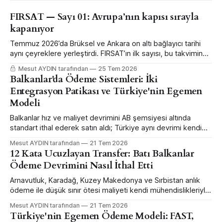
FIRSAT — Sayı 01: Avrupa’nın kapısı sırayla
kapanıyor
Temmuz 2026’da Brüksel ve Ankara on altı bağlayıcı tarihi
aynı çeyreklere yerleştirdi. FIRSAT’ın ilk sayısı, bu takvimin
hangi şirketin hangi kalemini kaç euro değiştirdiğini altı
Mesut AYDIN tarafından
25 Tem 2026
dosyada anlatıyor.
Balkanlar'da Ödeme Sistemleri: İki
Entegrasyon Patikası ve Türkiye'nin Egemen
Modeli
Balkanlar hız ve maliyet devrimini AB şemsiyesi altında
standart ithal ederek satın aldı; Türkiye aynı devrimi kendi
merkez bankası mühendisliğiyle daha erken ve daha büyük
Mesut AYDIN tarafından
21 Tem 2026
ölçekte yaptı — ama sınır ötesi bağlanabilirlikten feragat
12 Kata Ucuzlayan Transfer: Batı Balkanlar
ederek.
Ödeme Devrimini Nasıl İthal Etti
Arnavutluk, Karadağ, Kuzey Makedonya ve Sırbistan anlık
ödeme ile düşük sınır ötesi maliyeti kendi mühendislikleriyle
değil, AB şemsiyesi altında standart ithal ederek satın aldı.
Mesut AYDIN tarafından
21 Tem 2026
Karadağ bunun ölçülmüş vitrini.
Türkiye'nin Egemen Ödeme Modeli: FAST,