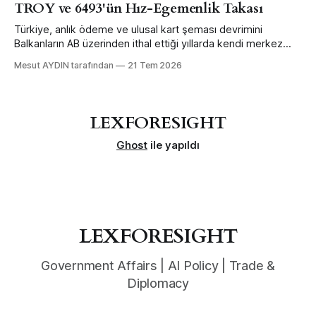
TROY ve 6493'ün Hız-Egemenlik Takası
Türkiye, anlık ödeme ve ulusal kart şeması devrimini
Balkanların AB üzerinden ithal ettiği yıllarda kendi merkez
bankası mühendisliğiyle daha erken ve büyük ölçekte yaptı
Mesut AYDIN tarafından
21 Tem 2026
— sınır ötesi bağlanabilirlikten feragat ederek.
LEXFORESIGHT
Ghost
ile yapıldı
LEXFORESIGHT
Government Affairs | AI Policy | Trade &
Diplomacy