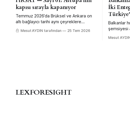
FIRSAT — Sayı 01: Avrupa’nın
Balkanla
kapısı sırayla kapanıyor
İki Ente
Türkiye
Temmuz 2026’da Brüksel ve Ankara on
altı bağlayıcı tarihi aynı çeyreklere
Balkanlar h
yerleştirdi. FIRSAT’ın ilk sayısı, bu
şemsiyesi a
Mesut AYDIN tarafından
25 Tem 2026
takvimin hangi şirketin hangi kalemini kaç
satın aldı;
Mesut AYDIN
euro değiştirdiğini altı dosyada anlatıyor.
merkez ban
erken ve d
ama sınır ö
ederek.
LEXFORESIGHT