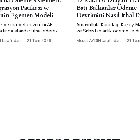
r'da Ödeme Sistemleri:
12 Kata Ucuzlayan Tran
grasyon Patikası ve
Batı Balkanlar Ödeme
'nin Egemen Modeli
Devrimini Nasıl İthal E
ız ve maliyet devrimini AB
Arnavutluk, Karadağ, Kuzey 
ltında standart ithal ederek
ve Sırbistan anlık ödeme ile dü
 Türkiye aynı devrimi kendi
ötesi maliyeti kendi mühendisli
 tarafından
21 Tem 2026
Mesut AYDIN tarafından
21 Te
kası mühendisliğiyle daha
değil, AB şemsiyesi altında sta
aha büyük ölçekte yaptı —
ederek satın aldı. Karadağ bu
tesi bağlanabilirlikten feragat
ölçülmüş vitrini.