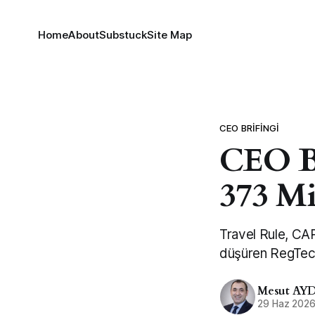
Home
About
Substuck
Site Map
CEO BRIFINGI
CEO Br
373 M
Travel Rule, CAR
düşüren RegTec
Mesut AY
29 Haz 202