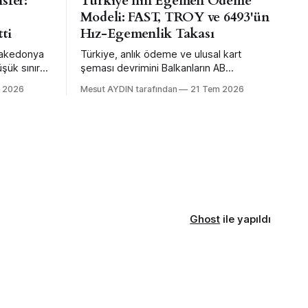
sfer:
Türkiye'nin Egemen Ödeme
Modeli: FAST, TROY ve 6493'ün
tti
Hız-Egemenlik Takası
Makedonya
Türkiye, anlık ödeme ve ulusal kart
şük sınır
şeması devrimini Balkanların AB
kleriyle
üzerinden ithal ettiği yıllarda kendi
m 2026
Mesut AYDIN tarafından
21 Tem 2026
ndart ithal
merkez bankası mühendisliğiyle daha
nun
erken ve büyük ölçekte yaptı — sınır
ötesi bağlanabilirlikten feragat ederek.
Ghost
ile yapıldı