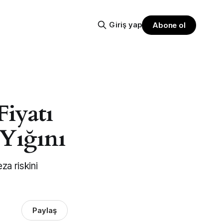
Giriş yap
Abone ol
iyatı
Yığını
a riskini
Paylaş