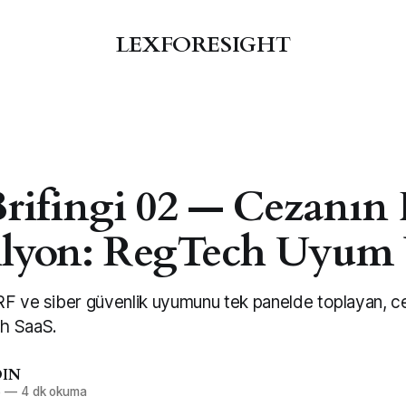
LEXFORESIGHT
ifingi 02 — Cezanın F
ilyon: RegTech Uyum 
F ve siber güvenlik uyumunu tek panelde toplayan, cez
h SaaS.
DIN
6
—
4 dk okuma