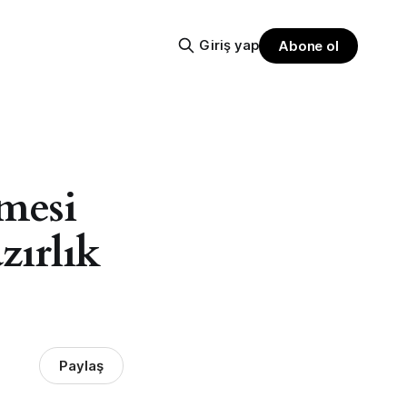
Giriş yap
Abone ol
mesi
zırlık
Paylaş