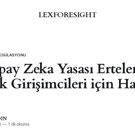
LEXFORESIGHT
 REGÜLASYONU
ay Zeka Yasası Ertele
k Girişimcileri için Ha
DIN
6
—
1 dk okuma