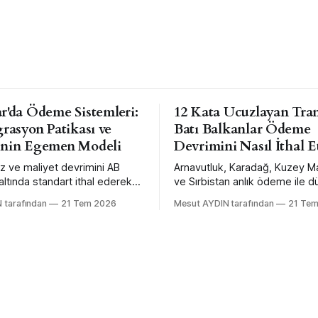
r'da Ödeme Sistemleri:
12 Kata Ucuzlayan Tran
grasyon Patikası ve
Batı Balkanlar Ödeme
'nin Egemen Modeli
Devrimini Nasıl İthal E
ız ve maliyet devrimini AB
Arnavutluk, Karadağ, Kuzey 
ltında standart ithal ederek
ve Sırbistan anlık ödeme ile dü
 Türkiye aynı devrimi kendi
ötesi maliyeti kendi mühendisli
 tarafından
21 Tem 2026
Mesut AYDIN tarafından
21 Te
kası mühendisliğiyle daha
değil, AB şemsiyesi altında sta
aha büyük ölçekte yaptı —
ederek satın aldı. Karadağ bu
tesi bağlanabilirlikten feragat
ölçülmüş vitrini.