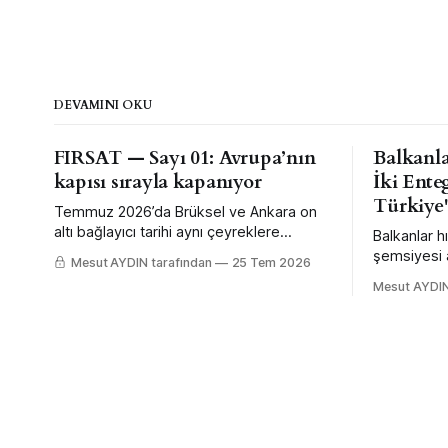
DEVAMINI OKU
FIRSAT — Sayı 01: Avrupa’nın
Balkanla
kapısı sırayla kapanıyor
İki Ente
Türkiye
Temmuz 2026’da Brüksel ve Ankara on
altı bağlayıcı tarihi aynı çeyreklere
Balkanlar h
yerleştirdi. FIRSAT’ın ilk sayısı, bu
şemsiyesi a
Mesut AYDIN tarafından
25 Tem 2026
takvimin hangi şirketin hangi kalemini kaç
satın aldı;
Mesut AYDIN
euro değiştirdiğini altı dosyada anlatıyor.
merkez ban
erken ve d
ama sınır ö
ederek.