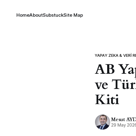
Home
About
Substuck
Site Map
YAPAY ZEKA & VERI
AB Yap
ve Tür
Kiti
Mesut AY
29 May 202