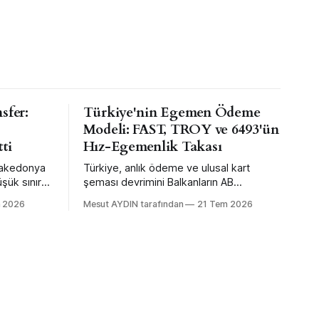
sfer:
Türkiye'nin Egemen Ödeme
Modeli: FAST, TROY ve 6493'ün
tti
Hız-Egemenlik Takası
Makedonya
Türkiye, anlık ödeme ve ulusal kart
şük sınır
şeması devrimini Balkanların AB
kleriyle
üzerinden ithal ettiği yıllarda kendi
m 2026
Mesut AYDIN tarafından
21 Tem 2026
ndart ithal
merkez bankası mühendisliğiyle daha
nun
erken ve büyük ölçekte yaptı — sınır
ötesi bağlanabilirlikten feragat ederek.