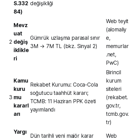
S.332
değişikliği
84)
Web teyit
Mevz
(alomaliy
uat
Gümrük uzlaşma parasal sınır
e,
2
değiş
3M → 7M TL (bkz. Sinyal 2)
memurlar
iklikle
.net,
ri
PwC)
Birincil
Kamu
kurum
Rekabet Kurumu: Coca-Cola
kuru
siteleri
soğutucu taahhüt kararı;
3
mu
(rekabet.
TCMB: 11 Haziran PPK özeti
kararl
gov.tr,
yayımlandı
arı
tcmb.gov.
tr)
Yargı
Dün tarihli yeni majör karar
Web