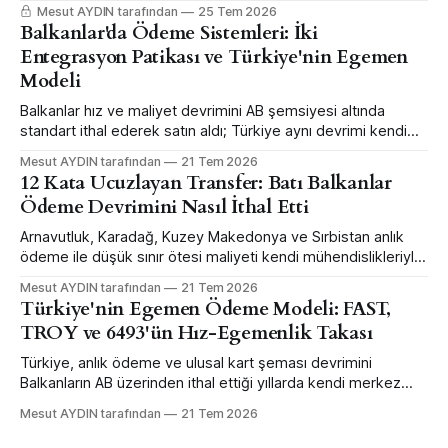
hangi şirketin hangi kalemini kaç euro değiştirdiğini altı
Mesut AYDIN tarafından
25 Tem 2026
dosyada anlatıyor.
Balkanlar'da Ödeme Sistemleri: İki
Entegrasyon Patikası ve Türkiye'nin Egemen
Modeli
Balkanlar hız ve maliyet devrimini AB şemsiyesi altında
standart ithal ederek satın aldı; Türkiye aynı devrimi kendi
merkez bankası mühendisliğiyle daha erken ve daha büyük
Mesut AYDIN tarafından
21 Tem 2026
ölçekte yaptı — ama sınır ötesi bağlanabilirlikten feragat
12 Kata Ucuzlayan Transfer: Batı Balkanlar
ederek.
Ödeme Devrimini Nasıl İthal Etti
Arnavutluk, Karadağ, Kuzey Makedonya ve Sırbistan anlık
ödeme ile düşük sınır ötesi maliyeti kendi mühendislikleriyle
değil, AB şemsiyesi altında standart ithal ederek satın aldı.
Mesut AYDIN tarafından
21 Tem 2026
Karadağ bunun ölçülmüş vitrini.
Türkiye'nin Egemen Ödeme Modeli: FAST,
TROY ve 6493'ün Hız-Egemenlik Takası
Türkiye, anlık ödeme ve ulusal kart şeması devrimini
Balkanların AB üzerinden ithal ettiği yıllarda kendi merkez
bankası mühendisliğiyle daha erken ve büyük ölçekte yaptı
Mesut AYDIN tarafından
21 Tem 2026
— sınır ötesi bağlanabilirlikten feragat ederek.