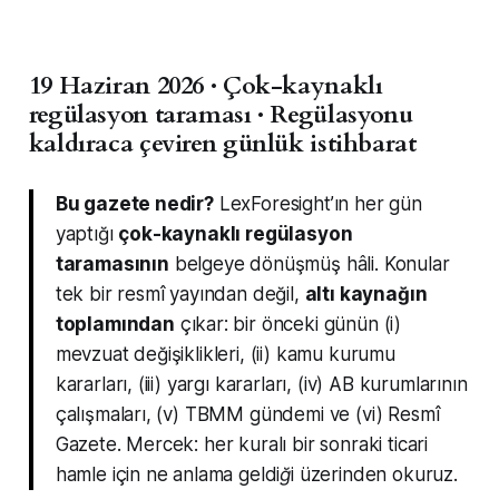
19 Haziran 2026 · Çok-kaynaklı
regülasyon taraması · Regülasyonu
kaldıraca çeviren günlük istihbarat
Bu gazete nedir?
LexForesight’ın her gün
yaptığı
çok-kaynaklı regülasyon
taramasının
belgeye dönüşmüş hâli. Konular
tek bir resmî yayından değil,
altı kaynağın
toplamından
çıkar: bir önceki günün (i)
mevzuat değişiklikleri, (ii) kamu kurumu
kararları, (iii) yargı kararları, (iv) AB kurumlarının
çalışmaları, (v) TBMM gündemi ve (vi) Resmî
Gazete. Mercek: her kuralı
bir sonraki ticari
hamle için ne anlama geldiği
üzerinden okuruz.