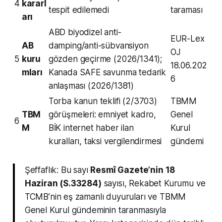
4
kararl
tespit edilemedi
taraması
arı
ABD biyodizel anti-
EUR-Lex
AB
damping/anti-sübvansiyon
OJ
5
kuru
gözden geçirme (2026/1341);
18.06.202
mları
Kanada SAFE savunma tedarik
6
anlaşması (2026/1381)
Torba kanun teklifi (2/3703)
TBMM
TBM
görüşmeleri: emniyet kadro,
Genel
6
M
BİK internet haber ilan
Kurul
kuralları, taksi vergilendirmesi
gündemi
Şeffaflık: Bu sayı
Resmî Gazete’nin 18
Haziran (S.33284)
sayısı, Rekabet Kurumu ve
TCMB’nin eş zamanlı duyuruları ve TBMM
Genel Kurul gündeminin taranmasıyla