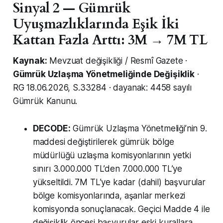
Sinyal 2 — Gümrük
Uyuşmazlıklarında Eşik İki
Kattan Fazla Arttı: 3M → 7M TL
Kaynak:
Mevzuat değişikliği / Resmî Gazete ·
Gümrük Uzlaşma Yönetmeliğinde Değişiklik
·
RG 18.06.2026, S.33284 · dayanak: 4458 sayılı
Gümrük Kanunu.
DECODE:
Gümrük Uzlaşma Yönetmeliği’nin 9.
maddesi değiştirilerek gümrük bölge
müdürlüğü uzlaşma komisyonlarının yetki
sınırı 3.000.000 TL’den 7.000.000 TL’ye
yükseltildi. 7M TL’ye kadar (dahil) başvurular
bölge komisyonlarında, aşanlar merkezi
komisyonda sonuçlanacak. Geçici Madde 4 ile
değişiklik öncesi başvurular eski kurallara