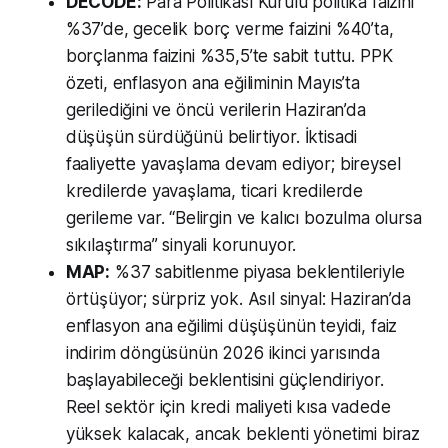
DECODE:
Para Politikası Kurulu politika faizini
%37’de, gecelik borç verme faizini %40’ta,
borçlanma faizini %35,5’te sabit tuttu. PPK
özeti, enflasyon ana eğiliminin Mayıs’ta
gerilediğini ve öncü verilerin Haziran’da
düşüşün sürdüğünü belirtiyor. İktisadi
faaliyette yavaşlama devam ediyor; bireysel
kredilerde yavaşlama, ticari kredilerde
gerileme var. “Belirgin ve kalıcı bozulma olursa
sıkılaştırma” sinyali korunuyor.
MAP:
%37 sabitlenme piyasa beklentileriyle
örtüşüyor; sürpriz yok. Asıl sinyal: Haziran’da
enflasyon ana eğilimi düşüşünün teyidi, faiz
indirim döngüsünün 2026 ikinci yarısında
başlayabileceği beklentisini güçlendiriyor.
Reel sektör için kredi maliyeti kısa vadede
yüksek kalacak, ancak beklenti yönetimi biraz