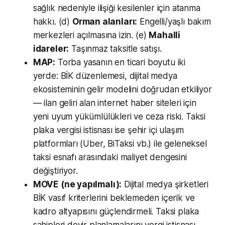
sağlık nedeniyle ilişiği kesilenler için atanma
hakkı. (d)
Orman alanları:
Engelli/yaşlı bakım
merkezleri açılmasına izin. (e)
Mahalli
idareler:
Taşınmaz taksitle satışı.
MAP:
Torba yasanın en ticari boyutu iki
yerde: BİK düzenlemesi, dijital medya
ekosisteminin gelir modelini doğrudan etkiliyor
— ilan geliri alan internet haber siteleri için
yeni uyum yükümlülükleri ve ceza riski. Taksi
plaka vergisi istisnası ise şehir içi ulaşım
platformları (Uber, BiTaksi vb.) ile geleneksel
taksi esnafı arasındaki maliyet dengesini
değiştiriyor.
MOVE (ne yapılmalı):
Dijital medya şirketleri
BİK vasıf kriterlerini beklemeden içerik ve
kadro altyapısını güçlendirmeli. Taksi plaka
sahipleri devir planlamalarını vergi istisnası