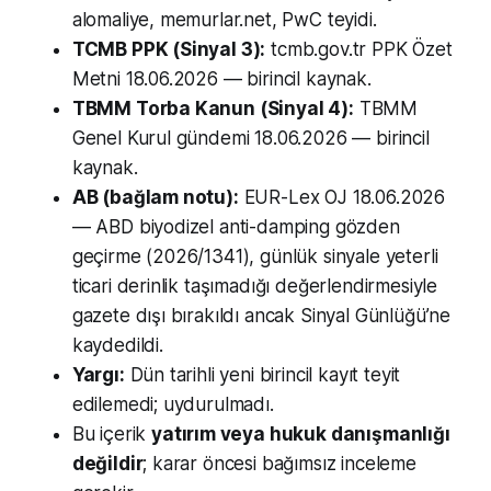
alomaliye, memurlar.net, PwC teyidi.
TCMB PPK (Sinyal 3):
tcmb.gov.tr PPK Özet
Metni 18.06.2026 — birincil kaynak.
TBMM Torba Kanun (Sinyal 4):
TBMM
Genel Kurul gündemi 18.06.2026 — birincil
kaynak.
AB (bağlam notu):
EUR-Lex OJ 18.06.2026
— ABD biyodizel anti-damping gözden
geçirme (2026/1341), günlük sinyale yeterli
ticari derinlik taşımadığı değerlendirmesiyle
gazete dışı bırakıldı ancak Sinyal Günlüğü’ne
kaydedildi.
Yargı:
Dün tarihli yeni birincil kayıt teyit
edilemedi; uydurulmadı.
Bu içerik
yatırım veya hukuk danışmanlığı
değildir
; karar öncesi bağımsız inceleme