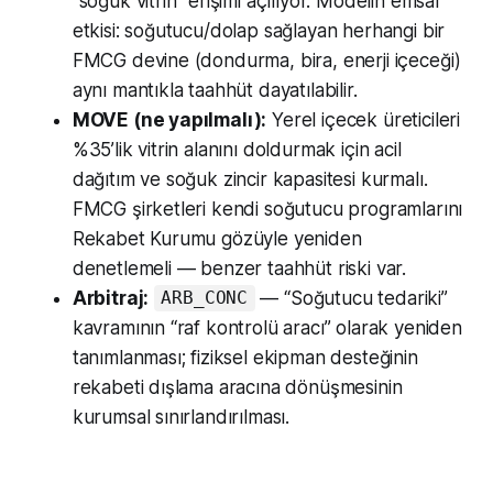
“soğuk vitrin” erişimi açılıyor. Modelin emsal
etkisi: soğutucu/dolap sağlayan herhangi bir
FMCG devine (dondurma, bira, enerji içeceği)
aynı mantıkla taahhüt dayatılabilir.
MOVE (ne yapılmalı):
Yerel içecek üreticileri
%35’lik vitrin alanını doldurmak için acil
dağıtım ve soğuk zincir kapasitesi kurmalı.
FMCG şirketleri kendi soğutucu programlarını
Rekabet Kurumu gözüyle yeniden
denetlemeli — benzer taahhüt riski var.
Arbitraj:
— “Soğutucu tedariki”
ARB_CONC
kavramının “raf kontrolü aracı” olarak yeniden
tanımlanması; fiziksel ekipman desteğinin
rekabeti dışlama aracına dönüşmesinin
kurumsal sınırlandırılması.