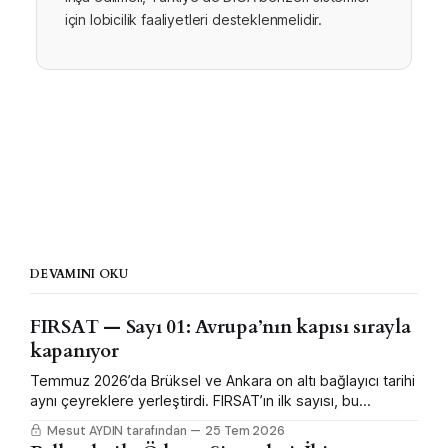
için lobicilik faaliyetleri desteklenmelidir.
DEVAMINI OKU
FIRSAT — Sayı 01: Avrupa’nın kapısı sırayla
kapanıyor
Temmuz 2026’da Brüksel ve Ankara on altı bağlayıcı tarihi
aynı çeyreklere yerleştirdi. FIRSAT’ın ilk sayısı, bu
takvimin hangi şirketin hangi kalemini kaç euro
Mesut AYDIN tarafından
25 Tem 2026
değiştirdiğini altı dosyada anlatıyor.