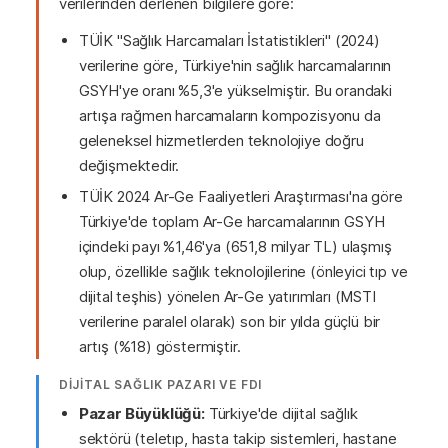
verilerinden derlenen bilgilere göre:
TÜİK "Sağlık Harcamaları İstatistikleri" (2024)
verilerine göre, Türkiye'nin sağlık harcamalarının
GSYH'ye oranı %5,3'e yükselmiştir. Bu orandaki
artışa rağmen harcamaların kompozisyonu da
geleneksel hizmetlerden teknolojiye doğru
değişmektedir.
TÜİK 2024 Ar-Ge Faaliyetleri Araştırması'na göre
Türkiye'de toplam Ar-Ge harcamalarının GSYH
içindeki payı %1,46'ya (651,8 milyar TL) ulaşmış
olup, özellikle sağlık teknolojilerine (önleyici tıp ve
dijital teşhis) yönelen Ar-Ge yatırımları (MSTI
verilerine paralel olarak) son bir yılda güçlü bir
artış (%18) göstermiştir.
DİJİTAL SAĞLIK PAZARI VE FDI
Pazar Büyüklüğü:
Türkiye'de dijital sağlık
sektörü (teletıp, hasta takip sistemleri, hastane