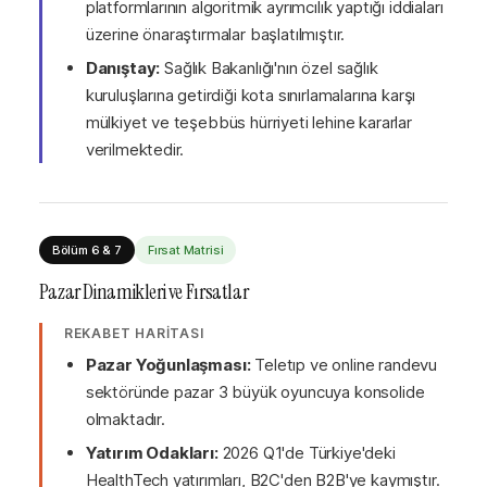
platformlarının algoritmik ayrımcılık yaptığı iddiaları
üzerine önaraştırmalar başlatılmıştır.
Danıştay:
Sağlık Bakanlığı'nın özel sağlık
kuruluşlarına getirdiği kota sınırlamalarına karşı
mülkiyet ve teşebbüs hürriyeti lehine kararlar
verilmektedir.
Bölüm 6 & 7
Fırsat Matrisi
Pazar Dinamikleri ve Fırsatlar
REKABET HARİTASI
Pazar Yoğunlaşması:
Teletıp ve online randevu
sektöründe pazar 3 büyük oyuncuya konsolide
olmaktadır.
Yatırım Odakları:
2026 Q1'de Türkiye'deki
HealthTech yatırımları, B2C'den B2B'ye kaymıştır.