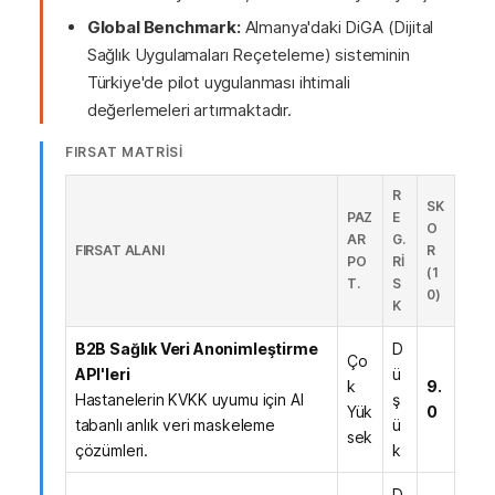
Global Benchmark:
Almanya'daki DiGA (Dijital
Sağlık Uygulamaları Reçeteleme) sisteminin
Türkiye'de pilot uygulanması ihtimali
değerlemeleri artırmaktadır.
FIRSAT MATRİSİ
R
SK
PAZ
E
O
AR
G.
FIRSAT ALANI
R
PO
RI
(1
T.
S
0)
K
B2B Sağlık Veri Anonimleştirme
D
Ço
API'leri
ü
k
9.
Hastanelerin KVKK uyumu için AI
ş
Yük
0
tabanlı anlık veri maskeleme
ü
sek
çözümleri.
k
D