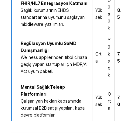
FHIR/HL7 Entegrasyon Katmanı
ü
Sağlık kurumlarının EHDS
Yük
8.
ş
standartlarına uyumunu sağlayan
sek
5
ü
middleware yazılımları.
k
Y
Regülasyon Uyumlu SaMD
ü
Danışmanlığı
Ort
k
7.
Wellness app'lerinden tıbbi cihaza
a
s
5
geçiş yapan startuplar için MDR/AI
e
Act uyum paketi.
k
Mental Sağlık Teletıp
Platformları
O
Yük
7.
Çalışan yan hakları kapsamında
rt
sek
0
kurumsal B2B satışı yapılan, kapalı
a
devre platformlar.