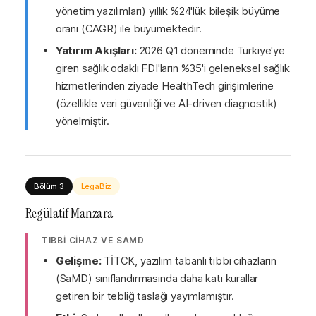
yönetim yazılımları) yıllık %24'lük bileşik büyüme
oranı (CAGR) ile büyümektedir.
Yatırım Akışları:
2026 Q1 döneminde Türkiye'ye
giren sağlık odaklı FDI'ların %35'i geleneksel sağlık
hizmetlerinden ziyade HealthTech girişimlerine
(özellikle veri güvenliği ve AI-driven diagnostik)
yönelmiştir.
Bölüm 3
LegaBiz
Regülatif Manzara
TIBBİ CİHAZ VE SAMD
Gelişme:
TİTCK, yazılım tabanlı tıbbi cihazların
(SaMD) sınıflandırmasında daha katı kurallar
getiren bir tebliğ taslağı yayımlamıştır.