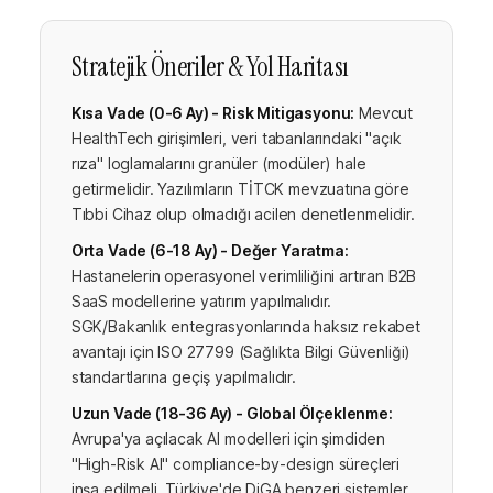
Stratejik Öneriler & Yol Haritası
Kısa Vade (0-6 Ay) - Risk Mitigasyonu:
Mevcut
HealthTech girişimleri, veri tabanlarındaki "açık
rıza" loglamalarını granüler (modüler) hale
getirmelidir. Yazılımların TİTCK mevzuatına göre
Tıbbi Cihaz olup olmadığı acilen denetlenmelidir.
Orta Vade (6-18 Ay) - Değer Yaratma:
Hastanelerin operasyonel verimliliğini artıran B2B
SaaS modellerine yatırım yapılmalıdır.
SGK/Bakanlık entegrasyonlarında haksız rekabet
avantajı için ISO 27799 (Sağlıkta Bilgi Güvenliği)
standartlarına geçiş yapılmalıdır.
Uzun Vade (18-36 Ay) - Global Ölçeklenme:
Avrupa'ya açılacak AI modelleri için şimdiden
"High-Risk AI" compliance-by-design süreçleri
inşa edilmeli, Türkiye'de DiGA benzeri sistemler