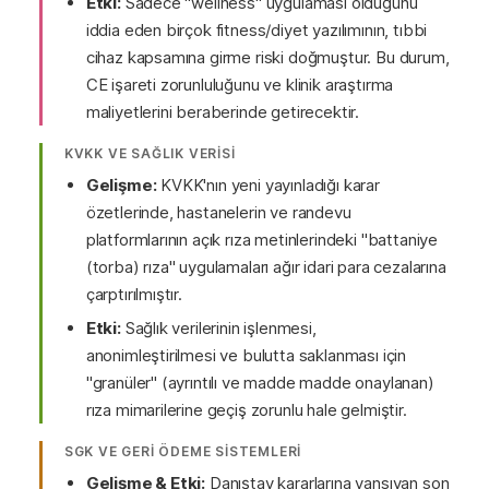
Etki:
Sadece "wellness" uygulaması olduğunu
iddia eden birçok fitness/diyet yazılımının, tıbbi
cihaz kapsamına girme riski doğmuştur. Bu durum,
CE işareti zorunluluğunu ve klinik araştırma
maliyetlerini beraberinde getirecektir.
KVKK VE SAĞLIK VERİSİ
Gelişme:
KVKK'nın yeni yayınladığı karar
özetlerinde, hastanelerin ve randevu
platformlarının açık rıza metinlerindeki "battaniye
(torba) rıza" uygulamaları ağır idari para cezalarına
çarptırılmıştır.
Etki:
Sağlık verilerinin işlenmesi,
anonimleştirilmesi ve bulutta saklanması için
"granüler" (ayrıntılı ve madde madde onaylanan)
rıza mimarilerine geçiş zorunlu hale gelmiştir.
SGK VE GERİ ÖDEME SİSTEMLERİ
Gelişme & Etki:
Danıştay kararlarına yansıyan son