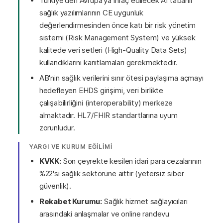
Türkiye'den Avrupa'ya ihraç edilecek AI tabanlı
sağlık yazılımlarının CE uygunluk
değerlendirmesinden önce katı bir risk yönetim
sistemi (Risk Management System) ve yüksek
kalitede veri setleri (High-Quality Data Sets)
kullandıklarını kanıtlamaları gerekmektedir.
AB'nin sağlık verilerini sınır ötesi paylaşıma açmayı
hedefleyen EHDS girişimi, veri birlikte
çalışabilirliğini (interoperability) merkeze
almaktadır. HL7/FHIR standartlarına uyum
zorunludur.
YARGI VE KURUM EĞİLİMİ
KVKK:
Son çeyrekte kesilen idari para cezalarının
%22'si sağlık sektörüne aittir (yetersiz siber
güvenlik).
Rekabet Kurumu:
Sağlık hizmet sağlayıcıları
arasındaki anlaşmalar ve online randevu