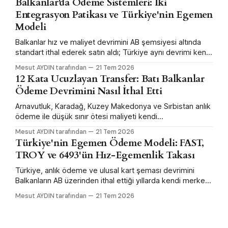
Balkanlar'da Ödeme Sistemleri: İki
Entegrasyon Patikası ve Türkiye'nin Egemen
Modeli
Balkanlar hız ve maliyet devrimini AB şemsiyesi altında
standart ithal ederek satın aldı; Türkiye aynı devrimi kendi
merkez bankası mühendisliğiyle daha erken ve daha
Mesut AYDIN tarafından
21 Tem 2026
büyük ölçekte yaptı — ama sınır ötesi bağlanabilirlikten
12 Kata Ucuzlayan Transfer: Batı Balkanlar
feragat ederek.
Ödeme Devrimini Nasıl İthal Etti
Arnavutluk, Karadağ, Kuzey Makedonya ve Sırbistan anlık
ödeme ile düşük sınır ötesi maliyeti kendi
mühendislikleriyle değil, AB şemsiyesi altında standart
Mesut AYDIN tarafından
21 Tem 2026
ithal ederek satın aldı. Karadağ bunun ölçülmüş vitrini.
Türkiye'nin Egemen Ödeme Modeli: FAST,
TROY ve 6493'ün Hız-Egemenlik Takası
Türkiye, anlık ödeme ve ulusal kart şeması devrimini
Balkanların AB üzerinden ithal ettiği yıllarda kendi merkez
bankası mühendisliğiyle daha erken ve büyük ölçekte
Mesut AYDIN tarafından
21 Tem 2026
yaptı — sınır ötesi bağlanabilirlikten feragat ederek.