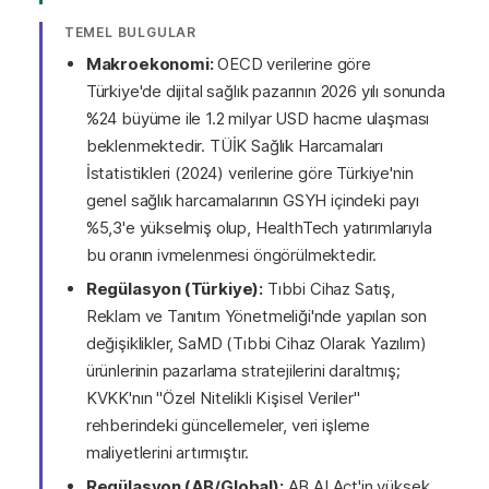
TEMEL BULGULAR
Makroekonomi:
OECD verilerine göre
Türkiye'de dijital sağlık pazarının 2026 yılı sonunda
%24 büyüme ile 1.2 milyar USD hacme ulaşması
beklenmektedir. TÜİK Sağlık Harcamaları
İstatistikleri (2024) verilerine göre Türkiye'nin
genel sağlık harcamalarının GSYH içindeki payı
%5,3'e yükselmiş olup, HealthTech yatırımlarıyla
bu oranın ivmelenmesi öngörülmektedir.
Regülasyon (Türkiye):
Tıbbi Cihaz Satış,
Reklam ve Tanıtım Yönetmeliği'nde yapılan son
değişiklikler, SaMD (Tıbbi Cihaz Olarak Yazılım)
ürünlerinin pazarlama stratejilerini daraltmış;
KVKK'nın "Özel Nitelikli Kişisel Veriler"
rehberindeki güncellemeler, veri işleme
maliyetlerini artırmıştır.
Regülasyon (AB/Global):
AB AI Act'in yüksek