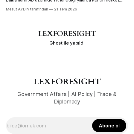
Balkanların AB üzerinden ithal ettiği yıllarda kendi merkez
bankası mühendisliğiyle daha erken ve büyük ölçekte yaptı
Mesut AYDIN tarafından
21 Tem 2026
— sınır ötesi bağlanabilirlikten feragat ederek.
LEXFORESIGHT
Ghost
ile yapıldı
LEXFORESIGHT
Government Affairs | AI Policy | Trade &
Diplomacy
Abone ol