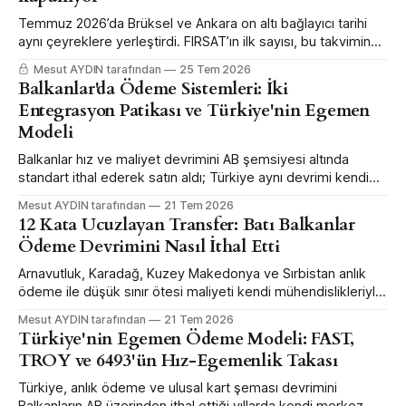
Temmuz 2026’da Brüksel ve Ankara on altı bağlayıcı tarihi
aynı çeyreklere yerleştirdi. FIRSAT’ın ilk sayısı, bu takvimin
hangi şirketin hangi kalemini kaç euro değiştirdiğini altı
Mesut AYDIN tarafından
25 Tem 2026
dosyada anlatıyor.
Balkanlar'da Ödeme Sistemleri: İki
Entegrasyon Patikası ve Türkiye'nin Egemen
Modeli
Balkanlar hız ve maliyet devrimini AB şemsiyesi altında
standart ithal ederek satın aldı; Türkiye aynı devrimi kendi
merkez bankası mühendisliğiyle daha erken ve daha büyük
Mesut AYDIN tarafından
21 Tem 2026
ölçekte yaptı — ama sınır ötesi bağlanabilirlikten feragat
12 Kata Ucuzlayan Transfer: Batı Balkanlar
ederek.
Ödeme Devrimini Nasıl İthal Etti
Arnavutluk, Karadağ, Kuzey Makedonya ve Sırbistan anlık
ödeme ile düşük sınır ötesi maliyeti kendi mühendislikleriyle
değil, AB şemsiyesi altında standart ithal ederek satın aldı.
Mesut AYDIN tarafından
21 Tem 2026
Karadağ bunun ölçülmüş vitrini.
Türkiye'nin Egemen Ödeme Modeli: FAST,
TROY ve 6493'ün Hız-Egemenlik Takası
Türkiye, anlık ödeme ve ulusal kart şeması devrimini