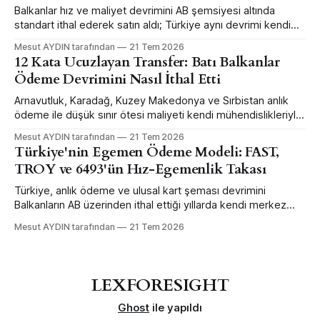
Balkanlar hız ve maliyet devrimini AB şemsiyesi altında
standart ithal ederek satın aldı; Türkiye aynı devrimi kendi
merkez bankası mühendisliğiyle daha erken ve daha büyük
Mesut AYDIN tarafından
21 Tem 2026
ölçekte yaptı — ama sınır ötesi bağlanabilirlikten feragat
12 Kata Ucuzlayan Transfer: Batı Balkanlar
ederek.
Ödeme Devrimini Nasıl İthal Etti
Arnavutluk, Karadağ, Kuzey Makedonya ve Sırbistan anlık
ödeme ile düşük sınır ötesi maliyeti kendi mühendislikleriyle
değil, AB şemsiyesi altında standart ithal ederek satın aldı.
Mesut AYDIN tarafından
21 Tem 2026
Karadağ bunun ölçülmüş vitrini.
Türkiye'nin Egemen Ödeme Modeli: FAST,
TROY ve 6493'ün Hız-Egemenlik Takası
Türkiye, anlık ödeme ve ulusal kart şeması devrimini
Balkanların AB üzerinden ithal ettiği yıllarda kendi merkez
bankası mühendisliğiyle daha erken ve büyük ölçekte yaptı
Mesut AYDIN tarafından
21 Tem 2026
— sınır ötesi bağlanabilirlikten feragat ederek.
LEXFORESIGHT
Ghost
ile yapıldı