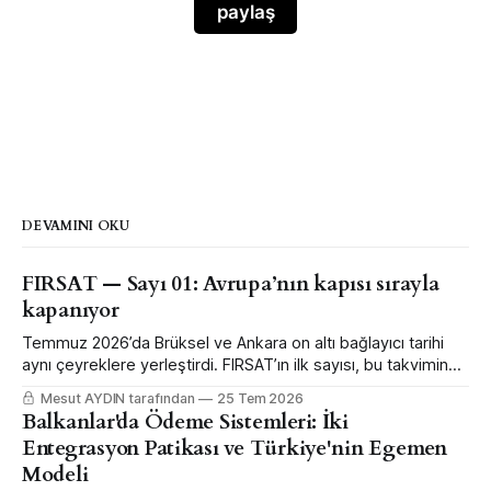
paylaş
DEVAMINI OKU
FIRSAT — Sayı 01: Avrupa’nın kapısı sırayla
kapanıyor
Temmuz 2026’da Brüksel ve Ankara on altı bağlayıcı tarihi
aynı çeyreklere yerleştirdi. FIRSAT’ın ilk sayısı, bu takvimin
hangi şirketin hangi kalemini kaç euro değiştirdiğini altı
Mesut AYDIN tarafından
25 Tem 2026
dosyada anlatıyor.
Balkanlar'da Ödeme Sistemleri: İki
Entegrasyon Patikası ve Türkiye'nin Egemen
Modeli