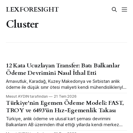
LEXFORESIGHT
Cluster
12 Kata Ucuzlayan Transfer: Batı Balkanlar
Ödeme Devrimini Nasıl İthal Etti
Arnavutluk, Karadağ, Kuzey Makedonya ve Sırbistan anlık
ödeme ile düşük sınır ötesi maliyeti kendi mühendislikleriyle
değil, AB şemsiyesi altında standart ithal ederek satın aldı.
Mesut AYDIN tarafından
21 Tem 2026
Karadağ bunun ölçülmüş vitrini.
Türkiye'nin Egemen Ödeme Modeli: FAST,
TROY ve 6493'ün Hız-Egemenlik Takası
Türkiye, anlık ödeme ve ulusal kart şeması devrimini
Balkanların AB üzerinden ithal ettiği yıllarda kendi merkez
bankası mühendisliğiyle daha erken ve büyük ölçekte yaptı