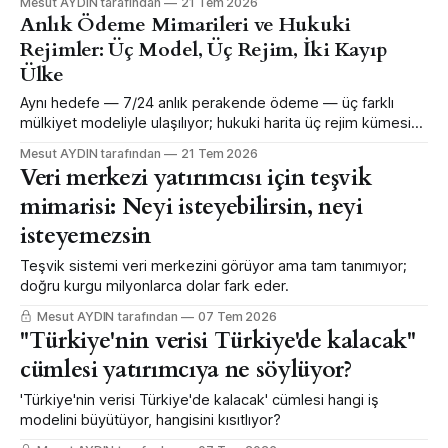
Mesut AYDIN tarafından
21 Tem 2026
— sınır ötesi bağlanabilirlikten feragat ederek.
Anlık Ödeme Mimarileri ve Hukuki
Rejimler: Üç Model, Üç Rejim, İki Kayıp
Ülke
Aynı hedefe — 7/24 anlık perakende ödeme — üç farklı
mülkiyet modeliyle ulaşılıyor; hukuki harita üç rejim kümesine
oturuyor ve mevzuat parçalanması iki ülkeyi her iki dünyanın
Mesut AYDIN tarafından
21 Tem 2026
da dışında bırakıyor.
Veri merkezi yatırımcısı için teşvik
mimarisi: Neyi isteyebilirsin, neyi
isteyemezsin
Teşvik sistemi veri merkezini görüyor ama tam tanımıyor;
doğru kurgu milyonlarca dolar fark eder.
Mesut AYDIN tarafından
07 Tem 2026
"Türkiye'nin verisi Türkiye'de kalacak"
cümlesi yatırımcıya ne söylüyor?
'Türkiye'nin verisi Türkiye'de kalacak' cümlesi hangi iş
modelini büyütüyor, hangisini kısıtlıyor?