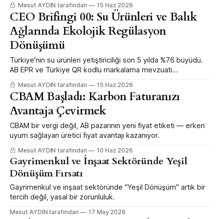
milyon dolarlık yeşil ihracat kapısı açıyor.
Mesut AYDIN tarafından
15 Haz 2026
CEO Brifingi 00: Su Ürünleri ve Balık
Ağlarında Ekolojik Regülasyon
Dönüşümü
Türkiye'nin su ürünleri yetiştiriciliği son 5 yılda %76 büyüdü.
AB EPR ve Türkiye QR kodlu markalama mevzuatı
kapsamında biyo-çözünür balık ağı fırsatlarını inceledik.
Mesut AYDIN tarafından
15 Haz 2026
CBAM Başladı: Karbon Faturanızı
Avantaja Çevirmek
CBAM bir vergi değil, AB pazarının yeni fiyat etiketi — erken
uyum sağlayan üretici fiyat avantajı kazanıyor.
Mesut AYDIN tarafından
10 Haz 2026
Gayrimenkul ve İnşaat Sektöründe Yeşil
Dönüşüm Fırsatı
Gayrimenkul ve inşaat sektöründe "Yeşil Dönüşüm" artık bir
tercih değil, yasal bir zorunluluk.
Mesut AYDIN tarafından
17 May 2026