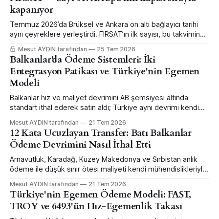
kapanıyor
Temmuz 2026’da Brüksel ve Ankara on altı bağlayıcı tarihi
aynı çeyreklere yerleştirdi. FIRSAT’ın ilk sayısı, bu takvimin
hangi şirketin hangi kalemini kaç euro değiştirdiğini altı
Mesut AYDIN tarafından
25 Tem 2026
dosyada anlatıyor.
Balkanlar'da Ödeme Sistemleri: İki
Entegrasyon Patikası ve Türkiye'nin Egemen
Modeli
Balkanlar hız ve maliyet devrimini AB şemsiyesi altında
standart ithal ederek satın aldı; Türkiye aynı devrimi kendi
merkez bankası mühendisliğiyle daha erken ve daha büyük
Mesut AYDIN tarafından
21 Tem 2026
ölçekte yaptı — ama sınır ötesi bağlanabilirlikten feragat
12 Kata Ucuzlayan Transfer: Batı Balkanlar
ederek.
Ödeme Devrimini Nasıl İthal Etti
Arnavutluk, Karadağ, Kuzey Makedonya ve Sırbistan anlık
ödeme ile düşük sınır ötesi maliyeti kendi mühendislikleriyle
değil, AB şemsiyesi altında standart ithal ederek satın aldı.
Mesut AYDIN tarafından
21 Tem 2026
Karadağ bunun ölçülmüş vitrini.
Türkiye'nin Egemen Ödeme Modeli: FAST,
TROY ve 6493'ün Hız-Egemenlik Takası