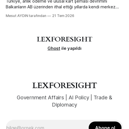
Türkiye, anlık ödeme ve ulusal kart şeması devrimini
Balkanların AB üzerinden ithal ettiği yıllarda kendi merkez
bankası mühendisliğiyle daha erken ve büyük ölçekte yaptı
Mesut AYDIN tarafından
21 Tem 2026
— sınır ötesi bağlanabilirlikten feragat ederek.
LEXFORESIGHT
Ghost
ile yapıldı
LEXFORESIGHT
Government Affairs | AI Policy | Trade &
Diplomacy
Abone ol