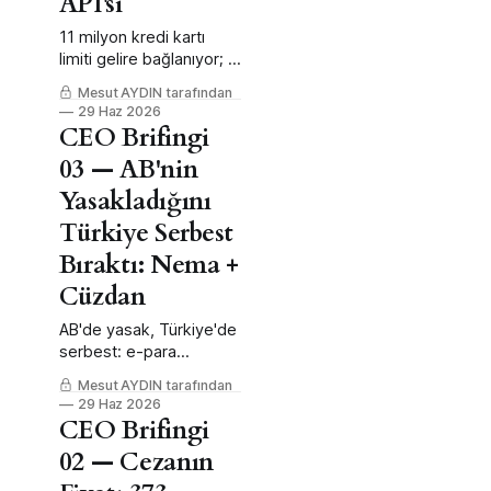
API'si
11 milyon kredi kartı
limiti gelire bağlanıyor; 1
Ocak 2027 son tarihiyle
Mesut AYDIN tarafından
gelir doğrulama API
29 Haz 2026
pazarı.
CEO Brifingi
03 — AB'nin
Yasakladığını
Türkiye Serbest
Bıraktı: Nema +
Cüzdan
AB'de yasak, Türkiye'de
serbest: e-para
nemalandırmasıyla
Mesut AYDIN tarafından
farklılaşmış getiri
29 Haz 2026
cüzdanı fırsatı.
CEO Brifingi
02 — Cezanın