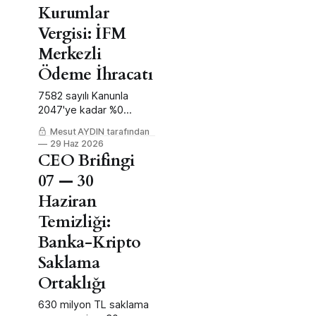
Kurumlar
Vergisi: İFM
Merkezli
Ödeme İhracatı
7582 sayılı Kanunla
2047'ye kadar %0
kurumlar vergisi: İFM
Mesut AYDIN tarafından
merkezli bölgesel
29 Haz 2026
ödeme ihracatı fırsatı.
CEO Brifingi
07 — 30
Haziran
Temizliği:
Banka-Kripto
Saklama
Ortaklığı
630 milyon TL saklama