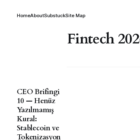
Home
About
Substuck
Site Map
Fintech 20
CEO Brifingi
10 — Henüz
Yazılmamış
Kural:
Stablecoin ve
Tokenizasyon