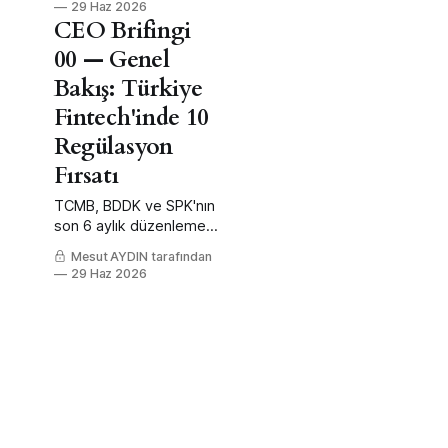
29 Haz 2026
penceresi.
CEO Brifingi
00 — Genel
Bakış: Türkiye
Fintech'inde 10
Regülasyon
Fırsatı
TCMB, BDDK ve SPK'nın
son 6 aylık düzenleme
dalgasından doğan 10
Mesut AYDIN tarafından
fintech fırsatının
29 Haz 2026
önceliklendirilmiş
haritası.