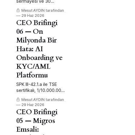
sermayesi ve 30
Haziran duvarıyla
Mesut AYDIN tarafından
bankalara kripto
29 Haz 2026
saklama ortaklık fırsatı.
CEO Brifingi
06 — On
Milyonda Bir
Hata: AI
Onboarding ve
KYC/AML
Platformu
SPK III-42.1.a ile TSE
sertifikalı, 1/10.000.000
doğrulukta YZ tabanlı
Mesut AYDIN tarafından
dijital onboarding fırsatı.
29 Haz 2026
CEO Brifingi
05 — Migros
Emsali: