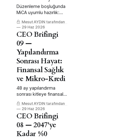
Düzenleme boşluğunda
MiCA uyumlu hazırlık:
stablecoin/tokenizasyon
Mesut AYDIN tarafından
danışmanlığı ve altyapı
29 Haz 2026
opsiyonu.
CEO Brifingi
09 —
Yapılandırma
Sonrası Hayat:
Finansal Sağlık
ve Mikro-Kredi
48 ay yapılandırma
sonrası kitleye finansal
sağlık odaklı, sorumlu
Mesut AYDIN tarafından
mikro-kredi platformu
29 Haz 2026
fırsatı.
CEO Brifingi
08 — 2047'ye
Kadar %0