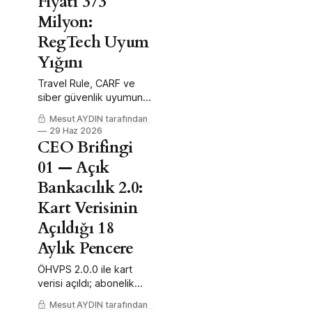
Fiyatı 373
Milyon:
RegTech Uyum
Yığını
Travel Rule, CARF ve
siber güvenlik uyumunu
tek panelde toplayan,
Mesut AYDIN tarafından
ceza riskini düşüren
29 Haz 2026
RegTech SaaS.
CEO Brifingi
01 — Açık
Bankacılık 2.0:
Kart Verisinin
Açıldığı 18
Aylık Pencere
ÖHVPS 2.0.0 ile kart
verisi açıldı; abonelik
yönetimi ve PFM için 18
Mesut AYDIN tarafından
aylık ilk-mover