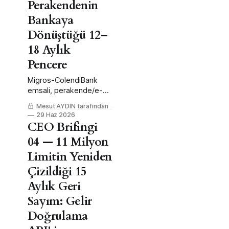
Perakendenin
Bankaya
Dönüştüğü 12–
18 Aylık
Pencere
Migros-ColendiBank
emsali, perakende/e-
ticaret için 12–18 aylık
Mesut AYDIN tarafından
servis modeli bankacılığı
29 Haz 2026
penceresi açtı.
CEO Brifingi
04 — 11 Milyon
Limitin Yeniden
Çizildiği 15
Aylık Geri
Sayım: Gelir
Doğrulama